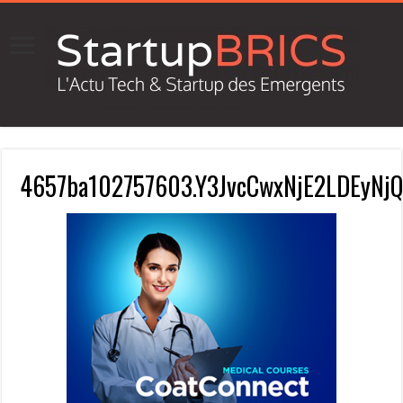
4657ba102757603.Y3JvcCwxNjE2LDEyN