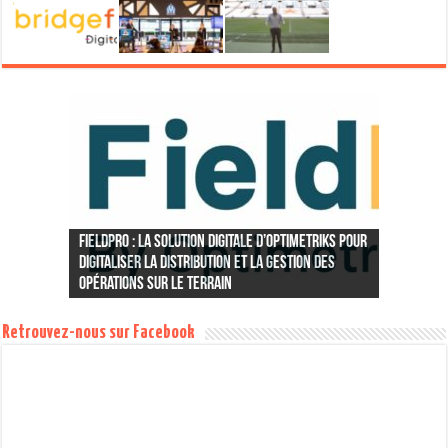
FieldPro : la solution digitale d’Optimetriks pour
EMERGING Talks : « Aix Marseille Provence : la
Au Nigeria, TradeDepot lève 3 millions de
La GSMA lance son nouvel appel à projets pour
StartupBRICS partenaire d’ADICOMDAYS, le
Colisdays, une solution africaine pour
#SalonDesEntrepreneurs : StartupBRICS
StartupBRICS partenaire d’AyadaLab, le 1er
#StartupLions : Comment Safe Delivery App
#InnovationFrugale : Au Niger, la startup Tech-
#InnoGeneration : StartupBRICS, partenaire et
#Agenda : « Spécial 40 ans de la PROPARCO »,
#Afrique : Last Mile for BoP, la startup sociale
#Veille : les innovations émergentes à
Kenya Tech #1/3 : Pour Francis Mugane (Visa),
#Veille : les innovations émergentes à suivre
EMERGING Talks #3 : Découvrez l’innovation
#Veille : 4 startups émergentes à découvrir
#Maroc : Entrez au capital de startups
#AfricaTech : Construire le Sahel de demain
#Veille : les innovations émergentes à suivre
#TECHAfrique : Amoney, la startup fintech qui
#Veille: Les innovations émergentes à suivre en
Comment l’African Leadership University forme
#Veille : Les innovations émergentes à
Bruno Mettling : « Nous voulons accompagner
Orange prime 4 startups sociales venues du
#FrenchTech : StartupBRICS partenaire du
#Reportage : A Johannesburg, DEMO Africa
#Conférence : L’Afrique et l’innovation furent à
#TECHAfrique : A N’Djaména, le WenakLabs
Retour sur la 1ère édition de l’ODESS,
#CSOForumLusaka : La Banque Africaine de
#Cameroun : Découvrez WeCashUp, la startup
Cross Dakar City, un jeu vidéo pour briser
En Afrique du Sud, la startup OurHood permet
#FrenchTech : Candidatez à Bond’Innov,
AMPION lance une nouvelle série de hackatons
BigData et pays en développement au
BlaBlaCar lève 100 millions d’US$ pour
digitaliser la distribution et la gestion des
A la rencontre de Freitas Gibran, pionnier de la
Khayma Mbaay, l’intelligence artificielle à
Rencontre avec Babacar Lô, fondateur d’un lab
Startup Lions : Au Cameroun, comment une
Partech Africa investit 16m US$ pour faire de
métropole de l’innovation » à Casablanca par
dollars auprès de Partech Africa qui réalise
accompagner les meilleures startups
#Maroc : La Royal Air Maroc organise son
rendez-vous des réseaux sociaux et du digital
#Afrique : Les Acteurs de la “Nouvelle
StartupBRICS partenaire de Futur.e.s In Africa à
#MonIdeePourLeFrançais : StartupBRICS partage
contourner les limites des services postaux
modérateur de la conférence sur le Sénégal
programme franco-allemand à destination des
#AfriqueDuSud : Quirky 30, la startup sociale qui
réduit la mortalité maternelle dans l’Ethiopie
Innov reverdit le désert du Sahel grâce au
Coliba, la startup qui propose la collecte
co-organisateur du panel Afrique à BPI Inno
Conférence AfricaTime & débat à Bruxelles avec
qui booste le business des épiciers des
#Veille : De Niramai à Stockshop, les startups
#SmartCity : Ces startups africaines qui
#Reportage : Gebeya, la startup qui transforme
#Veille : De BSocial à DataProphet, les startups
#Ouganda : la startup microfinance Awamo lève
#Afrique : Aajoh, un algorithme pour
StartupBRICS partage son expertise à Monaco,
Hamadoun Touré : « Smart Africa plaide pour un
découvrir en Pologne, aux Philippines et en
« le prochain M-Pesa naîtra de l’alliance entre
cette semaine en Colombie, en Afrique du Sud et
venue du Kenya, du Rwanda et de l’Ouganda
#E-Health : WapiMED, la startup congolaise qui
EMERGING Talks #2 : Ne ratez pas notre meetup
cette semaine : Farmcrowdy, iQiyi, BharatQR et
innovantes africaines avec Afineety,
avec SahelInnov, le forum des startups
cette semaine au Kenya, au Japon, en Inde et en
combat l’exclusion financière des petits
Russie, en Israël, en Afrique du Sud et au
les futurs champions de la transformation
découvrir cette semaine au Nigeria, en Egypte,
#DigiWorld : « Les dynamiques de startups sont
l’ensemble du cycle de vie de la startup en
#Maroc : Le panorama des écosystèmes
Maroc, de Madagascar, du Sénégal et de Côte
Digital Africa Forum du 17 novembre, à
connecte les investisseurs avec les startups
StartupBRICS, invité fil rouge de l’émission
l’honneur du Positive Economy Forum de Jacques
#TECHAfrique : Bifasor, ou comment disrupter
répond à la soif de technologie des jeunes
#Fintech : WorldRemit, la startup qui veut
#AfricaTech : La compétition de startups
l’observatoire de la e-santé dans les pays du
#Francophonie : Focus sur 35 jeunes
#Morocco : Medtrucks, when technology and
Développement met le cap sur l’emploi des
Retour sur le #Hacking de la Ville de Paris,
FinTech qui imagine la banque africaine de
l’indifférence sur les enfants mendiants du
Les « Business Angels » africains brillent de
#SiliconValley Series: « MEST Ultimate Goal Is To
aux voisins de mieux vivre en sécurité par
#Retail : Au Togo, la startup Afroplan innove
#IoT : L’Afrique des objets connectés est elle
#StartupBRICS devient partenaire de l’African
l’incubateur du « 9-3 » qui fait fleurir des
#Concours : Soutenez MakeSense pour le Google
en Afrique, avec le Maroc comme première
Au Ghana, l’incubateur MEST lance le premier
#Startup : Coup d’envoi du Prix Orange de
#Insights : Les pays émergents au coeur des
programme du « Datathon » orchestré par
Orange rejoint StartupBRICS sur les routes de
s’internationaliser. Où aller ? StartupBRICS
[Interview] StartupBus Africa : doper
[News] Orange renforce sa présence en Afrique
opérations sur le terrain
« Legal Tech » en Afrique
destination des agriculteurs sénégalais
spécialisé dans la blockchain au Sénégal
startup lutte contre les cancers féminins
Yoco un géant panafricain des Fintech
StartupBRICS
son premier investissement
africaines
premier hackaton… dans un Boeing 747 !
en Afrique
Economie”, verte et durable, en Afrique du Sud
Casablanca, les 1 et 2 mars 2018
son expertise avec l’Institut Français !
classiques
Emergent !
jeunes entrepreneurs d’Afrique de l’Ouest !
forme la jeunesse des bidonvilles au codage
rural
BigData
intelligente des déchets d’Abidjan
Generation
BOZAR & Parlement Européen
bidonvilles
émergentes à découvrir cette semaine
« disruptent » la friction dans les transports
les ados éthiopiens en génies du code !
émergentes à découvrir cette semaine
1.7 millions de dollars
diagnostiquer les maladies à distance au Nigeria
Paris, Dakar, Lavaur et Vienne !
marché numérique africain commun »
Egypte
banques et startups »
à Dubai
durant notre meetup !
combat les inégalités sanitaires en Afrique
sur l’innovation en Algérie !
Bamba
plateforme de financement collaboratif
sahéliennes
Ouganda
paysans africains
Pakistan
africaine
en Argentine et en Inde
extrêmement fortes en Afrique »
Afrique »
startups en Afrique avec StartupBRICS
d’Ivoire
Montpellier
africaines
REUSSITE sur Canal Plus Afrique !
Attali
les métiers de la logistique en Afrique
tchadiens
s’imposer en Afrique devant Western Union
SeedStars (re)met le cap sur Abidjan
Sud
innovateurs qui font bouger l’Afrique en 2016 !
passion meet to save people’s lives
L’Inde ou la Chine : qui aura la peau d’Uber ?
jeunes en misant sur la société civile
capitale des « startups sans frontières »
demain
Sénégal
milles feux à Istanbul
Be Pan-African »
l’entraide
pour digitaliser la grande distribution africaine
pour demain ?
Leadership Network !
startups entre France et Afrique
Impact Challenge France !
étape
Erasmus des Tech startups africaines
l’Entrepreneur Social en Afrique 2015
attentions de Facebook
Simplon et le MIT
l’Afrique numérique !
répond !
l’innovation en Afrique en 5 jours (et en bus)
du Sud
Retrouvez-nous sur Facebook